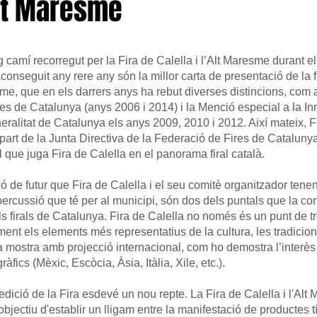
Alt Maresme
arg camí recorregut per la Fira de Calella i l’Alt Maresme durant e
 aconseguit any rere any són la millor carta de presentació de la f
e, que en els darrers anys ha rebut diverses distincions, com 
res de Catalunya (anys 2006 i 2014)
i la Menció especial a la In
eralitat de Catalunya els anys 2009, 2010 i 2012. Així mateix, F
part de la Junta Directiva de la
Federació de Fires de Cataluny
l que juga Fira de Calella en el panorama firal català.
ió de futur que Fira de Calella i el seu comitè organitzador tenen
epercussió que té per al municipi, són dos dels puntals que la c
ls firals de Catalunya. Fira de Calella no només és un punt de 
ent els elements més representatius de la cultura, les tradicion
 mostra amb projecció internacional, com ho demostra l’interès 
àfics (Mèxic, Escòcia, Àsia, Itàlia, Xile, etc.).
dició de la Fira esdevé un nou repte. La Fira de Calella i l'Alt
objectiu d'establir un lligam entre la manifestació de productes t