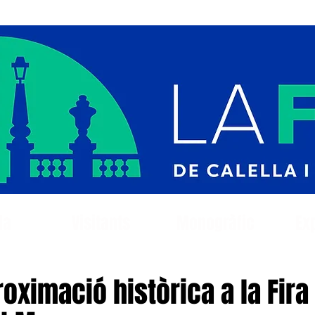
da
Visitants
Monogràfic
Ex
oximació històrica a la Fira 