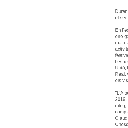
Durant
el seu
En l’e
eno-ga
mar i 
activi
festiv
l’espe
Unió, 
Real, 
els vi
"L'Alg
2019, 
interg
compta
Claudi
Chessa