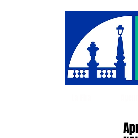
La Fira
Agen
Apr