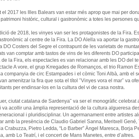
 el 2017 les Illes Balears van estar més aprop que mai per don
 patrimoni històric, cultural i gastronòmic a totes les persones que
dició de 2018, les vinyes van ser les protagonistes de la Fira.
stronòmic al centre de la Fira. La DO Alella va aportar la gast
la DO Costers del Segre el contrapunt de les varietats de muntanya
tats van comptar amb tastos de vins de les diferents DO participa
a de la Fira, els espectacles es van relacionar amb les DO del ter
ctacle A vore, el grup Krregades de Romanços, el trio Ramon Es
la companyia de circ Estampades i el còmic Toni Albà, amb el s
van amenitzar la fira que sota el títol "Vinyes vora el mar" va ofer
sitants per endinsar-los en la cultura del vi de casa nostra.
uer, ciutat catalana de Sardenya" va ser el monogràfic celebrat a
i va acollir una àmplia representació de la cultura algueresa de
eneracional i pluridisciplinar. Un agermanament entre artistes a
r amb la presència de Claudio Gabriel Sanna, Meritxell Gené,
a Crabuzza, Pietro Ledda, “Lo Barber” Àngel Maresca, Borja Pe
, amb Lo Teatrí, i el concert de Mans Manetes, entre d’altres.