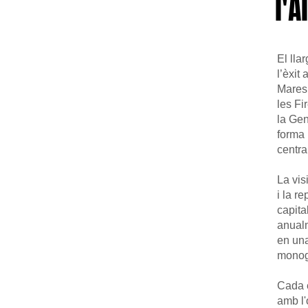
l'
​El ll
l’èxit
Maresm
les Fi
la Gen
forma 
centra
La vis
i la r
capita
anualm
en una
monogr
Cada e
amb l'