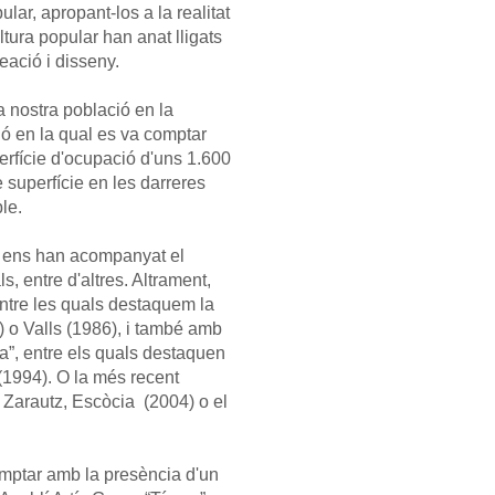
ular, apropant-los a la realitat
ltura popular han anat lligats
eació i disseny.
a nostra població en la
ió en la qual es va comptar
erfície d'ocupació d'uns 1.600
 superfície en les darreres
le.
me ens han acompanyat el
s, entre d'altres. Altrament,
entre les quals destaquem la
) o Valls (1986), i també amb
a”, entre els quals destaquen
(1994). O la més recent
e Zarautz, Escòcia (2004) o el
omptar amb la presència d'un