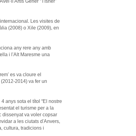
vel·lí Artís Gener “Tísner”
 internacional. Les visites de
lia (2008) o Xile (2009), en
oluciona any rere any amb
lella i l'Alt Maresme una
rem' es va cloure el
s (2012-2014) va fer un
4 anys sota el títol “El nostre
sentat el turisme per a la
c dissenyat va voler copsar
nvidar a les ciutats d'Anvers,
 cultura, tradicions i