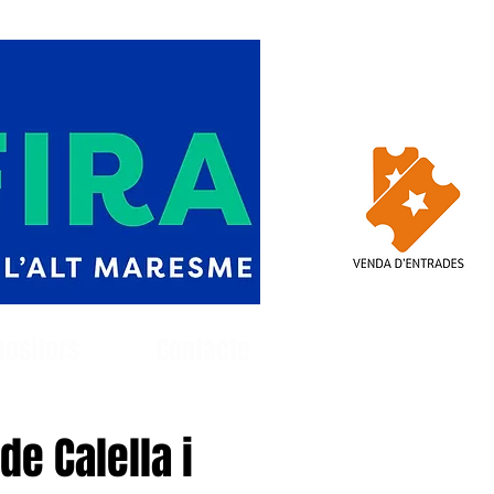
positors
Contacte
de Calella i