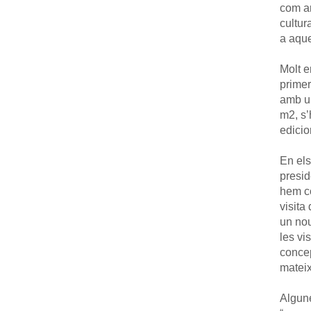
com ar
cultur
a aque
Molt e
primer
amb un
m2, s’
edicio
En els
presid
hem co
visita
un nou
les vi
concep
mateix
Algune