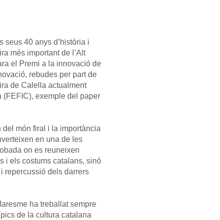
ls seus 40 anys d’història i
ira més important de l’Alt
ara el
Premi a la innovació de
novació, rebudes per part de
ira de Calella actualment
a
(FEFIC), exemple del paper
 del món firal i la importància
onverteixen en una de les
trobada on es reuneixen
s i els costums catalans, sinó
i repercussió dels darrers
 Maresme ha treballat sempre
ípics de la cultura catalana