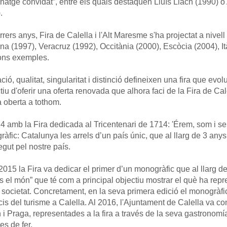
natge convidat”, entre els quals destaquen Lluís Llach (1990) o A
.
rrers anys, Fira de Calella i l'Alt Maresme s'ha projectat a nivell
na (1997), Veracruz (1992), Occitània (2000), Escòcia (2004), Ità
ons exemples.
ció, qualitat, singularitat i distinció defineixen una fira que ev
ctiu d'oferir una oferta renovada que alhora faci de la Fira de Ca
 oberta a tothom.
4 amb la Fira dedicada al Tricentenari de 1714: 'Érem, som i se
àfic: Catalunya les arrels d’un país únic, que al llarg de 3 any
egut pel nostre país.
2015 la Fira va dedicar el primer d’un monogràfic que al llarg de 
 el món” que té com a principal objectiu mostrar el què ha repre
 societat. Concretament, en la seva primera edició el monogràfi
icis del turisme a Calella. Al 2016, l'Ajuntament de Calella va co
 i Praga, representades a la fira a través de la seva gastronomía,
es de fer.