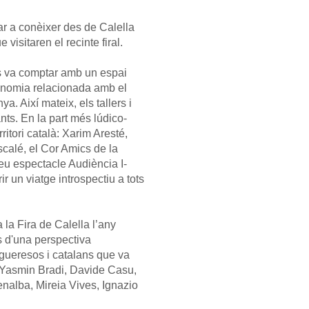
ar a conèixer des de Calella
 visitaren el recinte firal.
 Es va comptar amb un espai
ronomia relacionada amb el
. Així mateix, els tallers i
nts. En la part més lúdico-
ritori català: Xarim Aresté,
calé, el Cor Amics de la
eu espectacle Audiència I-
ir un viatge introspectiu a tots
 la Fira de Calella l’any
s d'una perspectiva
lgueresos i catalans que va
 Yasmin Bradi, Davide Casu,
nalba, Mireia Vives, Ignazio