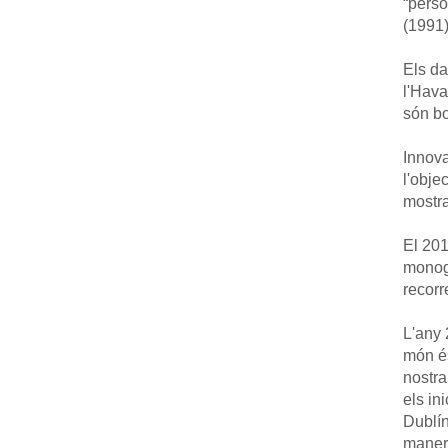
“perso
(1991)
Els da
l'Hava
són b
Innova
l'obje
mostra
El 201
monogr
recorr
L'any 
món és
nostra
els in
Dublín
maner