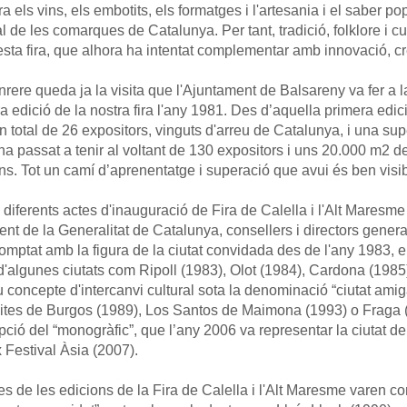
a els vins, els embotits, els formatges i l'artesania i el saber pop
al de les comarques de Catalunya. Per tant, tradició, folklore i cu
sta fira, que alhora ha intentat complementar amb innovació, cr
nrere queda ja la visita que l'Ajuntament de Balsareny va fer a l
a edició de la nostra fira l'any 1981. Des d’aquella primera edic
 total de 26 expositors, vinguts d'arreu de Catalunya, i una sup
ha passat a tenir al voltant de 130 expositors i uns 20.000 m2 de
ns. Tot un camí d’aprenentatge i superació que avui és ben visib
 diferents actes d'inauguració de Fira de Calella i l'Alt Mares
ent de la Generalitat de Catalunya, consellers i directors general
mptat amb la figura de la ciutat convidada des de l'any 1983, 
 d'algunes ciutats com Ripoll (1983), Olot (1984), Cardona (1985
 concepte d'intercanvi cultural sota la denominació “ciutat amig
sites de Burgos (1989), Los Santos de Maimona (1993) o Fraga 
ció del “monogràfic”, que l’any 2006 va representar la ciutat d
 Festival Àsia (2007).
s de les edicions de la Fira de Calella i l'Alt Maresme varen c